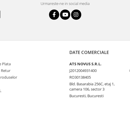
Urmareste-ne in social media
DATE COMERCIALE
 Plata
ATS NOVUS S.R.L.
e Retur
J2012004931400
Produselor
RO30138405
Bld. Basarabia 256C, etaj 1,
camera 106, sector 3
L
Bucuresti, Bucuresti