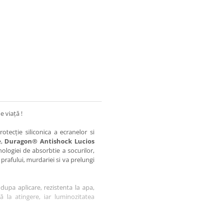
e viață !
otecție siliconica a ecranelor si
e,
Duragon® Antishock Lucios
nologiei de absorbtie a socurilor,
 prafului, murdariei si va prelungi
dupa aplicare, rezistenta la apa,
tă la atingere, iar luminozitatea