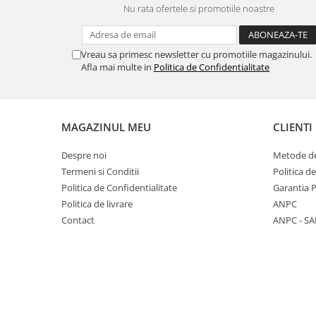
Nu rata ofertele si promotiile noastre
Panasonic
Zamolxe
Plum
ZTE
Vreau sa primesc newsletter cu promotiile magazinului.
Posh
Afla mai multe in
Politica de Confidentialitate
Qmobile
Razer
Realme
MAGAZINUL MEU
CLIENTI
Samsung
Despre noi
Metode de
Sharp
Termeni si Conditii
Politica d
Sonim
Politica de Confidentialitate
Garantia 
Politica de livrare
ANPC
Sony
Contact
ANPC - SA
T-mobile
TCL
Tecno
Ulefone