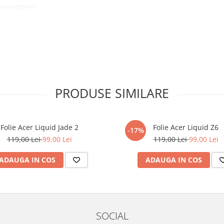
 ce conține:
ă cu modelul menționat în titlul
xperienta anterioara cu produse
PRODUSE SIMILARE
ului te vor ghida pas cu pas catre
tentie sporita in urmatoarele ore
ata, insa dispozitivul va fi complet
Folie Acer Liquid Jade 2
Folie Acer Liquid Z6
-17%
119,00 Lei
99,00 Lei
119,00 Lei
99,00 Lei
elul următor !
ADAUGA IN COS
ADAUGA IN COS
SOCIAL