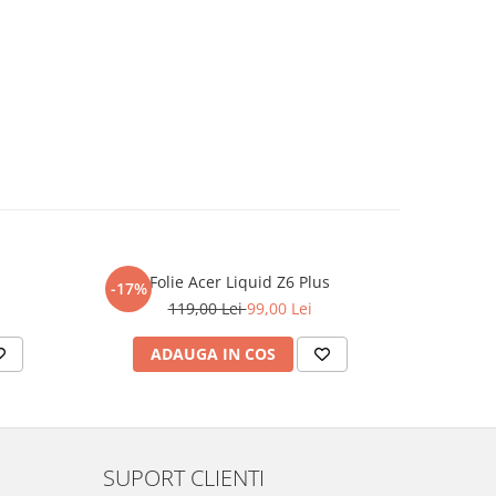
Folie Acer Liquid Z6 Plus
F
-17%
-17%
119,00 Lei
99,00 Lei
ADAUGA IN COS
AD
SUPORT CLIENTI