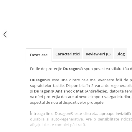
Haier
Huawei
Lexus
Skmei
Honor
HUION
Maserati
Suunto
HP
Icemobile
Mazda
The iHealth
HTC
Infinix
Mercedes-Benz
vivo
Huawei
itel
MG
Xiaomi
Icemobile
Lenovo
Mini Cooper
Caracteristici
Review-uri
(0)
Blog
Descriere
Infinix
LG
Mitsubishi
Intex
Microsoft
Nissan
Foliile de protecție
Duragon®
spun povestea stilului tău d
iQOO
Motorola
Opel
Duragon®
este una dintre cele mai avansate folii de pr
suprafetelor tactile. Disponibila în 2 variante regenerabil
Itel
Nokia
Peugeot
si
Duragon® Antishock Mat
(Antireflexie), datorita teh
Jolla
OnePlus
Porsche
va oferi protecția de care ai nevoie impotriva zgarieturilor,
aspectul de nou al dispozitivelor protejate.
Kyocera
Oppo
Renault
Întreaga linie Duragon® este discreta, aproape invizibilă 
Lava
Oukitel
Seat
durabila si auto-regenerativa. Are o sensibilitate ridica
Leeco
Plum
Skoda
afișajului este complet păstrată.