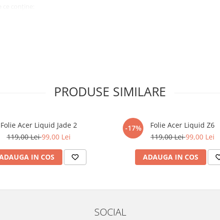
 ce conține:
ă cu modelul menționat în titlul
xperienta anterioara cu produse
PRODUSE SIMILARE
ului te vor ghida pas cu pas catre
tentie sporita in urmatoarele ore
ata, insa dispozitivul va fi complet
Folie Acer Liquid Jade 2
Folie Acer Liquid Z6
-17%
119,00 Lei
99,00 Lei
119,00 Lei
99,00 Lei
elul următor !
ADAUGA IN COS
ADAUGA IN COS
SOCIAL