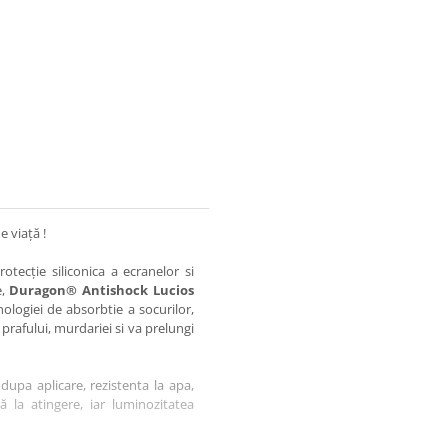
e viață !
otecție siliconica a ecranelor si
e,
Duragon® Antishock Lucios
nologiei de absorbtie a socurilor,
 prafului, murdariei si va prelungi
dupa aplicare, rezistenta la apa,
tă la atingere, iar luminozitatea