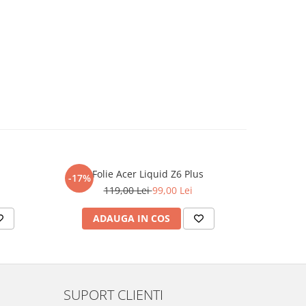
Folie Acer Liquid Z6 Plus
F
-17%
-17%
119,00 Lei
99,00 Lei
ADAUGA IN COS
AD
SUPORT CLIENTI