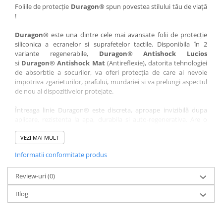
Nokia
Umidigi
Foliile de protecție
Duragon®
spun povestea stilului tău de viață
!
Nothing
verykool
Duragon®
este una dintre cele mai avansate folii de protecție
OnePlus
Vivo
siliconica a ecranelor si suprafetelor tactile. Disponibila în 2
Oppo
Vodafone
variante regenerabile,
Duragon® Antishock Lucios
si
Duragon® Antishock Mat
(Antireflexie), datorita tehnologiei
Orange
Wacom
de absorbtie a socurilor, va oferi protecția de care ai nevoie
Oukitel
Xiaomi
impotriva zgarieturilor, prafului, murdariei si va prelungi aspectul
de nou al dispozitivelor protejate.
Palm
Yezz
Întreaga linie Duragon® este discreta, aproape invizibilă dupa
Panasonic
Zamolxe
aplicare, rezistenta la apa, durabila si auto-regenerativa. Are o
Plum
ZTE
sensibilitate ridicată la atingere, iar luminozitatea afișajului este
complet păstrată.
VEZI MAI MULT
Posh
Informatii conformitate produs
Folia Duragon® vine insotita de un kit complet de instalare ce
Qmobile
conține:
Razer
Review-uri
1 x folie display
(0)
1 x șervețel microfibră
Realme
Blog
1 x mini spray gel
Samsung
1 x mini racletă
Fiecare folie este tăiată astfel încât să fie compatibilă cu modelul
Sharp