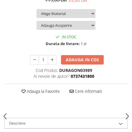
119,00 Lei
99,00 Lei
iQOO
Motorola
Opel
Itel
Nokia
Peugeot
Jolla
OnePlus
Porsche
Kyocera
Oppo
Renault
IN STOC
Lava
Oukitel
Seat
Durata de livrare:
1 zi
Leeco
Plum
Skoda
ADAUGA IN COS
Lenovo
Realme
Ssangyong
Cod Produs:
DURAGON03989
LG
Samsung
Subaru
Ai nevoie de ajutor?
0737431800
Maxwest
Sanko
Suzuki
Meizu
T-Mobile
Tesla
Adauga la Favorite
Cere informatii
Micromax
TCL
Toyota
Microsoft
Tecno
Volkswagen
Motorola
UGEE
Volvo
Descriere
Nio
Ulefone