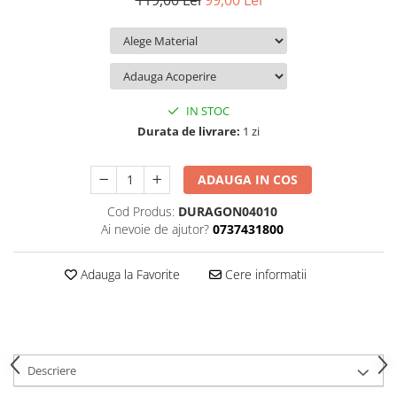
119,00 Lei
99,00 Lei
iQOO
Motorola
Opel
Itel
Nokia
Peugeot
Jolla
OnePlus
Porsche
Kyocera
Oppo
Renault
IN STOC
Lava
Oukitel
Seat
Durata de livrare:
1 zi
Leeco
Plum
Skoda
ADAUGA IN COS
Lenovo
Realme
Ssangyong
Cod Produs:
DURAGON04010
LG
Samsung
Subaru
Ai nevoie de ajutor?
0737431800
Maxwest
Sanko
Suzuki
Meizu
T-Mobile
Tesla
Adauga la Favorite
Cere informatii
Micromax
TCL
Toyota
Microsoft
Tecno
Volkswagen
Motorola
UGEE
Volvo
Descriere
Nio
Ulefone