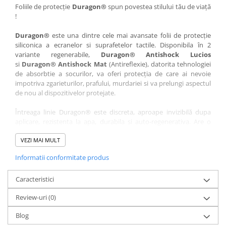
Nokia
Umidigi
Foliile de protecție
Duragon®
spun povestea stilului tău de viață
!
Nothing
verykool
Duragon®
este una dintre cele mai avansate folii de protecție
OnePlus
Vivo
siliconica a ecranelor si suprafetelor tactile. Disponibila în 2
Oppo
Vodafone
variante regenerabile,
Duragon® Antishock Lucios
si
Duragon® Antishock Mat
(Antireflexie), datorita tehnologiei
Orange
Wacom
de absorbtie a socurilor, va oferi protecția de care ai nevoie
Oukitel
Xiaomi
impotriva zgarieturilor, prafului, murdariei si va prelungi aspectul
de nou al dispozitivelor protejate.
Palm
Yezz
Întreaga linie Duragon® este discreta, aproape invizibilă dupa
Panasonic
Zamolxe
aplicare, rezistenta la apa, durabila si auto-regenerativa. Are o
Plum
ZTE
sensibilitate ridicată la atingere, iar luminozitatea afișajului este
complet păstrată.
VEZI MAI MULT
Posh
Informatii conformitate produs
Folia Duragon® vine insotita de un kit complet de instalare ce
Qmobile
conține:
Razer
Caracteristici
1 x folie display
1 x șervețel microfibră
Realme
Review-uri
(0)
1 x mini spray gel
Samsung
1 x mini racletă
Blog
Fiecare folie este tăiată astfel încât să fie compatibilă cu modelul
Sharp