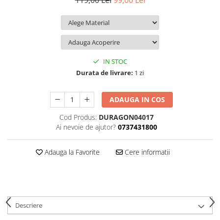
119,00 Lei
99,00 Lei
iQOO
Motorola
Opel
Itel
Nokia
Peugeot
Jolla
OnePlus
Porsche
Kyocera
Oppo
Renault
IN STOC
Lava
Oukitel
Seat
Durata de livrare:
1 zi
Leeco
Plum
Skoda
ADAUGA IN COS
Lenovo
Realme
Ssangyong
Cod Produs:
DURAGON04017
LG
Samsung
Subaru
Ai nevoie de ajutor?
0737431800
Maxwest
Sanko
Suzuki
Meizu
T-Mobile
Tesla
Adauga la Favorite
Cere informatii
Micromax
TCL
Toyota
Microsoft
Tecno
Volkswagen
Motorola
UGEE
Volvo
Descriere
Nio
Ulefone