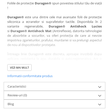
Nokia
Umidigi
Foliile de protecție
Duragon®
spun povestea stilului tău de viață
!
Nothing
verykool
Duragon®
este una dintre cele mai avansate folii de protecție
OnePlus
Vivo
siliconica a ecranelor si suprafetelor tactile. Disponibila în 2
Oppo
Vodafone
variante regenerabile,
Duragon® Antishock Lucios
si
Duragon® Antishock Mat
(Antireflexie), datorita tehnologiei
Orange
Wacom
de absorbtie a socurilor, va oferi protecția de care ai nevoie
Oukitel
Xiaomi
impotriva zgarieturilor, prafului, murdariei si va prelungi aspectul
de nou al dispozitivelor protejate.
Palm
Yezz
Întreaga linie Duragon® este discreta, aproape invizibilă dupa
Panasonic
Zamolxe
aplicare, rezistenta la apa, durabila si auto-regenerativa. Are o
Plum
ZTE
sensibilitate ridicată la atingere, iar luminozitatea afișajului este
complet păstrată.
VEZI MAI MULT
Posh
Informatii conformitate produs
Folia Duragon® vine insotita de un kit complet de instalare ce
Qmobile
conține:
Razer
Caracteristici
1 x folie display
1 x șervețel microfibră
Realme
Review-uri
(0)
1 x mini spray gel
Samsung
1 x mini racletă
Blog
Fiecare folie este tăiată astfel încât să fie compatibilă cu modelul
Sharp