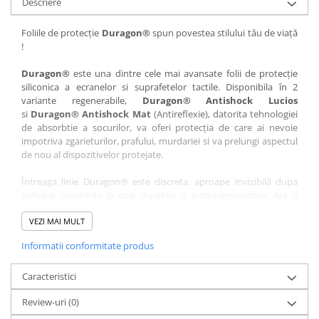
Descriere
Nokia
Umidigi
Nothing
verykool
Foliile de protecție
Duragon®
spun povestea stilului tău de viață
!
OnePlus
Vivo
Oppo
Vodafone
Duragon®
este una dintre cele mai avansate folii de protecție
siliconica a ecranelor si suprafetelor tactile. Disponibila în 2
Orange
Wacom
variante regenerabile,
Duragon® Antishock Lucios
si
Duragon® Antishock Mat
(Antireflexie), datorita tehnologiei
Oukitel
Xiaomi
de absorbtie a socurilor, va oferi protecția de care ai nevoie
Palm
Yezz
impotriva zgarieturilor, prafului, murdariei si va prelungi aspectul
de nou al dispozitivelor protejate.
Panasonic
Zamolxe
Întreaga linie Duragon® este discreta, aproape invizibilă dupa
Plum
ZTE
aplicare, rezistenta la apa, durabila si auto-regenerativa. Are o
Posh
sensibilitate ridicată la atingere, iar luminozitatea afișajului este
complet păstrată.
VEZI MAI MULT
Qmobile
Informatii conformitate produs
Folia Duragon® vine insotita de un kit complet de instalare ce
Razer
conține:
Realme
Caracteristici
1 x folie display
1 x șervețel microfibră
Samsung
Review-uri
(0)
1 x mini spray gel
Sharp
1 x mini racletă