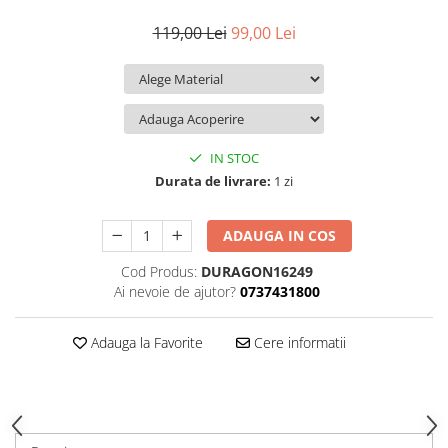
iQOO
Motorola
Opel
119,00 Lei
99,00 Lei
Itel
Nokia
Peugeot
Jolla
OnePlus
Porsche
Kyocera
Oppo
Renault
Lava
Oukitel
Seat
IN STOC
Leeco
Plum
Skoda
Durata de livrare:
1 zi
Lenovo
Realme
Ssangyong
ADAUGA IN COS
LG
Samsung
Subaru
Cod Produs:
DURAGON16249
Maxwest
Sanko
Suzuki
Ai nevoie de ajutor?
0737431800
Meizu
T-Mobile
Tesla
Micromax
TCL
Toyota
Adauga la Favorite
Cere informatii
Microsoft
Tecno
Volkswagen
Motorola
UGEE
Volvo
Nio
Ulefone